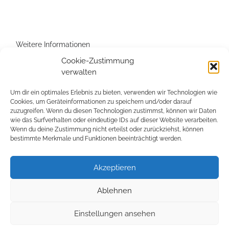
Weitere Informationen
Cookie-Zustimmung
Mariazell Online
verwalten
Österreichische Hoteliervereinigung
Touringhotels
Um dir ein optimales Erlebnis zu bieten, verwenden wir Technologien wie
Cookies, um Geräteinformationen zu speichern und/oder darauf
Tripadvisor
zuzugreifen. Wenn du diesen Technologien zustimmst, können wir Daten
Via Sacra
wie das Surfverhalten oder eindeutige IDs auf dieser Website verarbeiten.
Wenn du deine Zustimmung nicht erteilst oder zurückziehst, können
HolidayCheck
bestimmte Merkmale und Funktionen beeinträchtigt werden.
Whisky Society
Bett & Bike
Akzeptieren
RTK
Ablehnen
Einstellungen ansehen