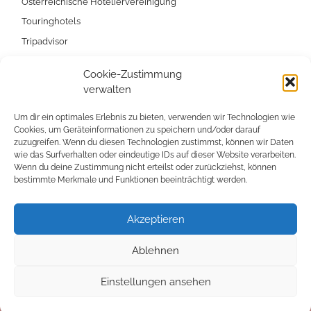
Österreichische Hoteliervereinigung
Touringhotels
Tripadvisor
Via Sacra
Cookie-Zustimmung
HolidayCheck
verwalten
Whisky Society
Um dir ein optimales Erlebnis zu bieten, verwenden wir Technologien wie
Bett & Bike
Cookies, um Geräteinformationen zu speichern und/oder darauf
RTK
zuzugreifen. Wenn du diesen Technologien zustimmst, können wir Daten
wie das Surfverhalten oder eindeutige IDs auf dieser Website verarbeiten.
Wenn du deine Zustimmung nicht erteilst oder zurückziehst, können
bestimmte Merkmale und Funktionen beeinträchtigt werden.
Akzeptieren
© 2026
Hotel Drei Hasen
– Alle Rechte vorbehalten |
Impressum
|
Datenschutzerklärung
Ablehnen
Design by
Ihr Internettischler
Einstellungen ansehen