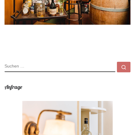
SUCHE
Su
Anfrage