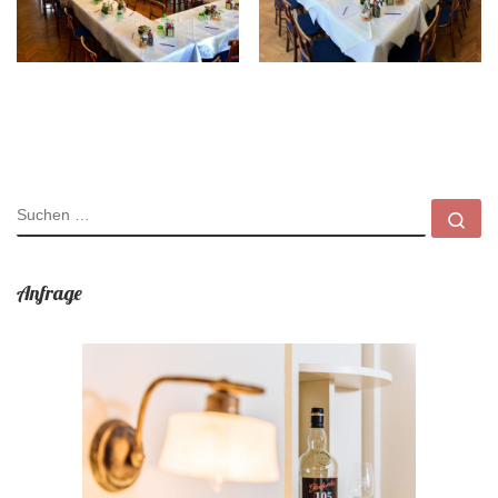
SUCHE
Su
Anfrage