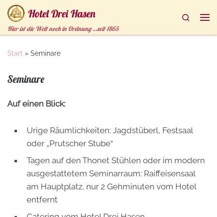
Hotel Drei Hasen
Zum Inhalt springen
Search
Me
Hier ist die Welt noch in Ordnung …seit 1865
Start
»
Seminare
Seminare
Auf einen Blick:
Urige Räumlichkeiten: Jagdstüberl, Festsaal
oder „Prutscher Stube“
Tagen auf den Thonet Stühlen oder im modern
ausgestattetem Seminarraum: Raiffeisensaal
am Hauptplatz, nur 2 Gehminuten vom Hotel
entfernt
Catering vom Hotel Drei Hasen